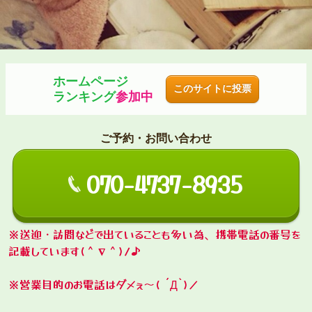
ホームページ
このサイトに投票
ランキング
参加中
ご予約・お問い合わせ
070-4737-8935
※送迎・訪問などで出ていることも多い為、携帯電話の番号を
記載しています(＾∇＾)ﾉ♪
※営業目的のお電話はダメぇ～( ´Д`)ノ