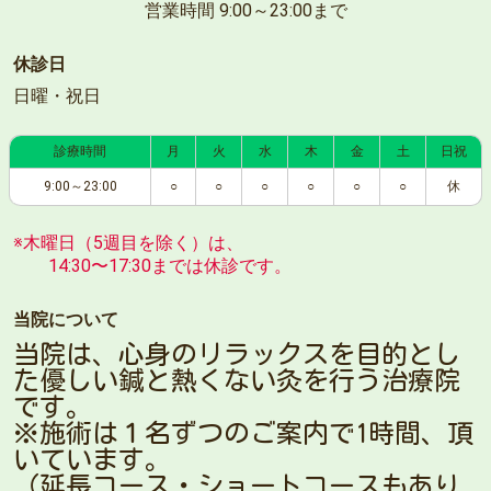
営業時間 9:00～23:00まで
休診日
日曜・祝日
診療時間
月
火
水
木
金
土
日祝
9:00～23:00
○
○
○
○
○
○
休
※木曜日（5週目を除く）は、
14:30〜17:30までは休診です。
当院について
当院は、心身のリラックスを目的とし
た優しい鍼と熱くない灸を行う治療院
です。
※施術は１名ずつのご案内で1時間、頂
いています。
（延長コース・ショートコースもあり