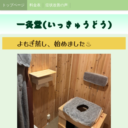
トップページ
料金表
症状改善の声
一灸堂(いっきゅうどう)
よもぎ蒸し、始めました♨︎