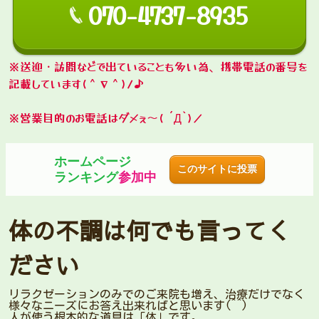
070-4737-8935
※送迎・訪問などで出ていることも多い為、携帯電話の番号を
記載しています(＾∇＾)ﾉ♪
※営業目的のお電話はダメぇ～‍( ´Д`)ノ
ホームページ
このサイトに投票
ランキング
参加中
体の不調は何でも言ってく
ださい
リラクゼーションのみでのご来院も増え、治療だけでなく
様々なニーズにお答え出来ればと思います(^^)
人が使う根本的な道具は「体」です。